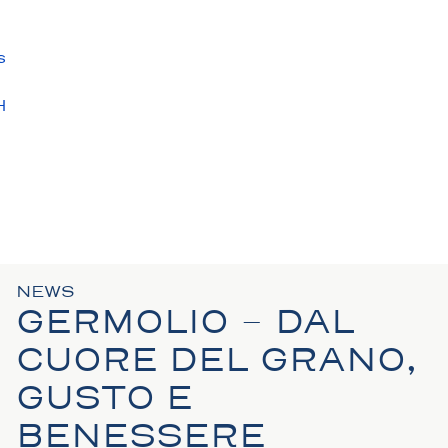
s
H
S
N
NEWS
GERMOLIO – DAL
CUORE DEL GRANO,
GUSTO E
BENESSERE